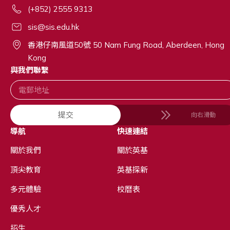
(+852) 2555 9313
sis@sis.edu.hk
香港仔南風道50號 50 Nam Fung Road, Aberdeen, Hong
Kong
與我們聯繫
提交
向右滑動
導航
快速連結
關於我們
關於英基
頂尖教育
英基探新
多元體驗
校曆表
優秀人才
招生