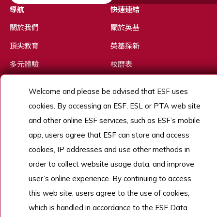
導航
快速連結
關於我們
關於英基
頂尖教育
英基探新
多元體驗
校曆表
優秀人才
Welcome and please be advised that ESF uses
招生
cookies. By accessing an ESF, ESL or PTA web site
了解更多
and other online ESF services, such as ESF’s mobile
app, users agree that ESF can store and access
cookies, IP addresses and use other methods in
Copyright © English Schools Foundation. Powered by
ANGLIA
.
order to collect website usage data, and improve
網站地圖
user’s online experience. By continuing to access
this web site, users agree to the use of cookies,
which is handled in accordance to the ESF Data