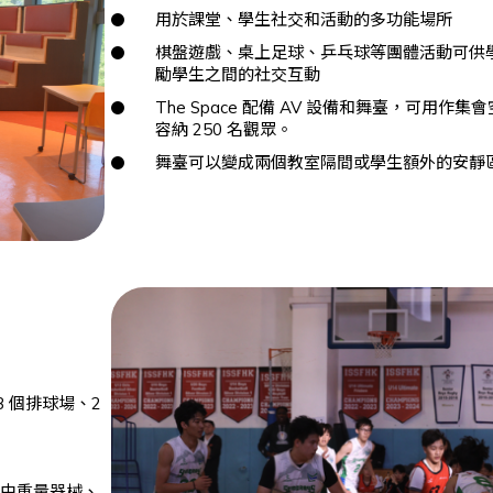
用於課堂、學生社交和活動的多功能場所
棋盤遊戲、桌上足球、乒乓球等團體活動可供
勵學生之間的社交互動
The Space 配備 AV 設備和舞臺，可用作
容納 250 名觀眾。
舞臺可以變成兩個教室隔間或學生額外的安靜
3 個排球場、2
配備自由重量器械、