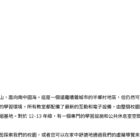
山，面向南中國海。這是一個遠離嘈雜城市的半鄉村地區，但仍然可
的學習環境。所有教室都配備了最新的互動和電子設備，由整個校園
基地。對於 12-13 年級，有一個專門的學習設施和公共休息室空
起探索我們的校園，或者您可以在家中舒適地通過我們的虛擬導覽來