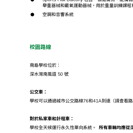
舉重器械和戴氧運動器械，用於重量訓練課程
空調和音響系統
校園路線
南島學校位於：
深水灣南風道 50 號
公交車：
學校可以通過城市公交路線76和41A到達（請查看
對於私家車和計程車：
學校全天候運行永久性單向系統。
所有車輛均應從