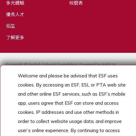
多元體驗
校曆表
優秀人才
招生
了解更多
Copyright © English Schools Foundation. Powered by
ANGLIA
.
網站地圖
Welcome and please be advised that ESF uses
cookies. By accessing an ESF, ESL or PTA web site
and other online ESF services, such as ESF’s mobile
app, users agree that ESF can store and access
cookies, IP addresses and use other methods in
order to collect website usage data, and improve
user’s online experience. By continuing to access